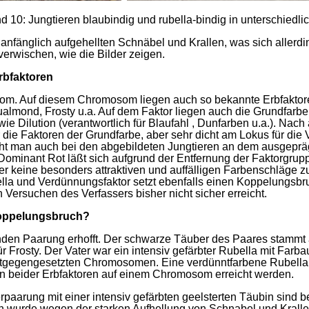
d 10: Jungtieren blaubindig und rubella-bindig in unterschiedli
anfänglich aufgehellten Schnäbel und Krallen, was sich allerding
erwischen, wie die Bilder zeigen.
rbfaktoren
om. Auf diesem Chromosom liegen auch so bekannte Erbfaktore
ualmond, Frosty u.a. Auf dem Faktor liegen auch die Grundfarb
ie Dilution (verantwortlich für Blaufahl , Dunfarben u.a.). Nac
r die Faktoren der Grundfarbe, aber sehr dicht am Lokus für di
ieht man auch bei den abgebildeten Jungtieren an dem ausgepr
Dominant Rot läßt sich aufgrund der Entfernung der Faktorgru
er keine besonders attraktiven und auffälligen Farbenschläge z
lla und Verdünnungsfaktor setzt ebenfalls einen Koppelungsbruc
 Versuchen des Verfassers bisher nicht sicher erreicht.
Koppelungsbruch?
en Paarung erhofft. Der schwarze Täuber des Paares stammt au
r Frosty. Der Vater war ein intensiv gefärbter Rubella mit Farba
ntgegengesetzten Chromosomen. Eine verdünntfarbene Rubella 
 beider Erbfaktoren auf einem Chromosom erreicht werden.
rpaarung mit einer intensiv gefärbten geelsterten Täubin sind 
 wurde wegen der starken Aufhellung von Schnabel und Krallen