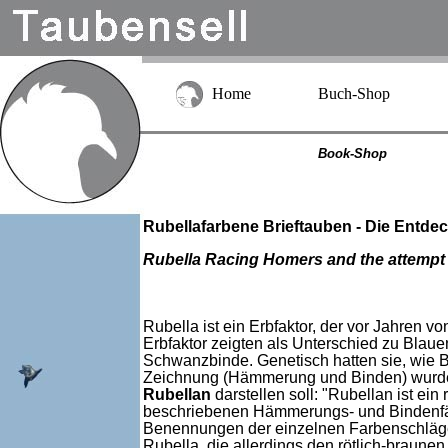
Home
Buch-Shop
Book-Shop
Rubellafarbene Brieftauben - Die Ent
Rubella Racing Homers and the attempt t
Rubella ist ein Erbfaktor, der vor Jahren 
Erbfaktor zeigten als Unterschied zu Bla
Schwanzbinde. Genetisch hatten sie, wie 
Zeichnung (Hämmerung und Binden) wurde 
Rubellan
darstellen soll: "Rubellan ist ei
beschriebenen Hämmerungs- und Bindenfärb
Benennungen der einzelnen Farbenschläge 
Rubella, die allerdings den rötlich-braune