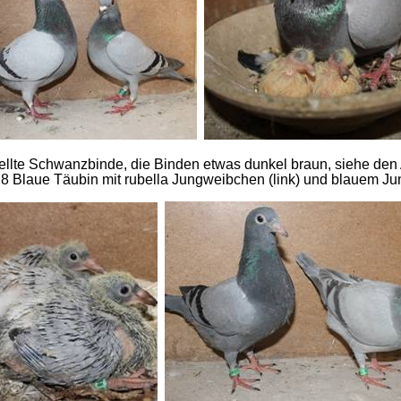
hellte Schwanzbinde, die Binden etwas dunkel braun, siehe den
8 Blaue Täubin mit rubella Jungweibchen (link) und blauem Jun