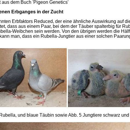
 aus dem Buch 'Pigeon Genetics'
nen Erbganges in der Zucht
annten Erbfaktors Reduced, der eine ähnliche Auswirkung auf di
t, dass aus einem Paar, bei dem der Täuber spalterbig für Ru
Rubella-Weibchen sein werden. Von den übrigen werden die Hälf
n kann man, dass ein Rubella-Jungtier aus einer solchen Paarun
r Rubella, und blaue Täubin sowie Abb. 5 Jungtiere schwarz un