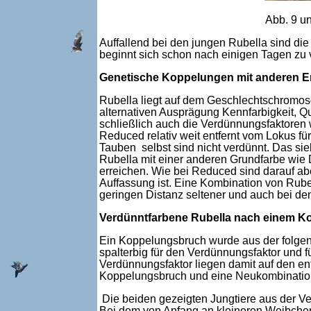
Abb. 9 un
Auffallend bei den jungen Rubella sind die 
beginnt sich schon nach einigen Tagen zu v
Genetische Koppelungen mit anderen E
Rubella liegt auf dem Geschlechtschromos
alternativen Ausprägung Kennfarbigkeit, Q
schließlich auch die Verdünnungsfaktoren w
Reduced relativ weit entfernt vom Lokus fü
Tauben selbst sind nicht verdünnt. Das s
Rubella mit einer anderen Grundfarbe wie 
erreichen. Wie bei Reduced sind darauf ab
Auffassung ist. Eine Kombination von Rube
geringen Distanz seltener und auch bei den
Verdünntfarbene Rubella nach einem 
Ein Koppelungsbruch wurde aus der folgend
spalterbig für den Verdünnungsfaktor und fü
Verdünnungsfaktor liegen damit auf den e
Koppelungsbruch und eine Neukombination
Die beiden gezeigten Jungtiere aus der Ve
Bei dem von Anfang an kleineren Weibchen