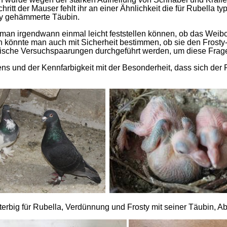
hritt der Mauser fehlt ihr an einer Ähnlichkeit die für Rubella
sty gehämmerte Täubin.
d man irgendwann einmal leicht feststellen können, ob das Weib
n könnte man auch mit Sicherheit bestimmen, ob sie den Frost
ssische Versuchspaarungen durchgeführt werden, um diese Frage
rgens und der Kennfarbigkeit mit der Besonderheit, dass sich de
terbig für Rubella, Verdünnung und Frosty mit seiner Täubin, 