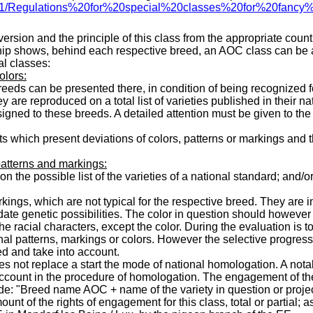
011/Regulations%20for%20special%20classes%20for%20fancy%
 version and the principle of this class from the appropriate coun
hip shows, behind each respective breed, an AOC class can be 
l classes:
olors:
reeds can be presented there, in condition of being recognized f
they are reproduced on a total list of varieties published in their n
gned to these breeds. A detailed attention must be given to the r
ts which present deviations of colors, patterns or markings and t
patterns and markings:
n the possible list of the varieties of a national standard; and/o
ings, which are not typical for the respective breed. They are in
te genetic possibilities. The color in question should however 
he racial characters, except the color. During the evaluation is t
onal patterns, markings or colors. However the selective progress
sed and take into account.
 not replace a start the mode of national homologation. A notabl
 account in the procedure of homologation. The engagement of th
ode: "Breed name AOC + name of the variety in question or projec
ount of the rights of engagement for this class, total or partial; 