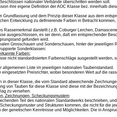
n Beschlüssen nationaler Verbände überschritten werden soll.
ion ihre eigene Definition der AOC Klasse bez. innerhalb dies
hen Grundfassung und dem Prinzip dieser Klasse aus dem entsp
tischen Entwicklung zu definierende Farben in Betracht komme
es Rassemerkmal darstellt ( z.B. Coburger Lerchen, Damascene
asse ausgeschlossen, es sei denn, daß ein entsprechender Besc
prungsland gefunden wird.
ionalen Grosschauen und Sonderschauen, hinter der jeweilige
ruppierte Sonderklassen:
erkannte Farben:
 Rasse nicht standardisierten Farbenschläge ausgestellt werden
er allgemeinen Liste im jeweiligen nationalen Taubenstandard.
e eingesetzten Preisrichter, wobei besonderen Wert auf die ra
en in dieser Klasse, die vom Standard abweichende Zeichnunge
ng von Tauben für diese Klasse sind diese mit der Bezeichnun
ag zu versehen.
rben, Zeichnungen, Scheckungsmustern
rechenden Teil des nationalen Standardwerks beschrieben, und 
Scheckungsmuster und Strukturen kommen, die nicht für die jew
n der genetischen Kenntnisse und Möglichkeiten. Die in Anspr