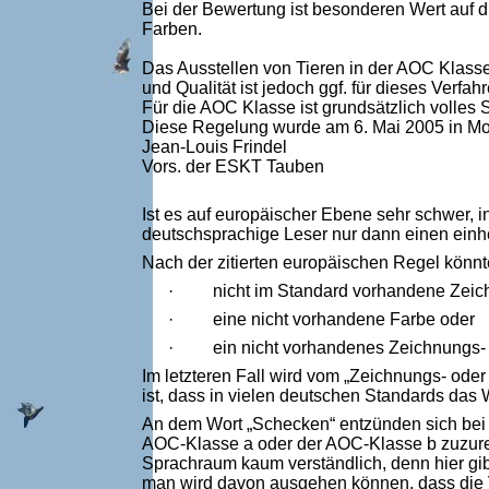
Bei der Bewertung ist besonderen Wert auf
Farben.
Das Ausstellen von Tieren in der AOC Klasse
und Qualität ist jedoch ggf. für dieses Verfah
Für die AOC Klasse ist grundsätzlich volles 
Diese Regelung wurde am 6. Mai 2005 in Mon
Jean-Louis Frind
Vors. der ESKT Ta
Ist es auf europäischer Ebene sehr schwer, i
deutschsprachige Leser nur dann einen einh
Nach der zitierten europäischen Regel könn
·
nicht im Standard vorhandene Zeic
·
eine nicht vorhandene Farbe oder
·
ein nicht vorhandenes Zeichnungs-
Im letzteren Fall wird vom „Zeichnungs- ode
ist, dass in vielen deutschen Standards das
An dem Wort „Schecken“ entzünden sich bei 
AOC-Klasse a oder der AOC-Klasse b zuzurec
Sprachraum kaum verständlich, denn hier gi
man wird davon ausgehen können, dass die 