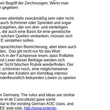
 den Begriff der Zeichnungen. Wenn man
ge gegeben:
önnen allenfalls zweckmäßig sein oder nicht.
 auch Schimmel oder Sprenkel und sogar
kgehen, der von drei- und vierteiligen
 die auch eine Basis für eine genetische
ur solchen Quellen verdanken, müssen sich
EE verstehen sollen.
er sprachlichen Bereicherung, aber eben auch
n. Das gilt nicht nur für das Wort
och in der Fachpresse lesen, dass Rotfahle
und Leser dieser Beiträge werden sich
r Sicht falschen Rubrik wiederfinden. Der
ar, schlimmer noch, eine möglicherweise
 man den Kindern am Vormittag intensiv
inderfreundlich bekannten Löwen zu spielen
in Germany. The rules and ideas are similar
ure et de Cuniculture) gave some
lar to the existing German AOC class, and
e EE web-side.
http://www.entente-