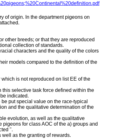
20pigeons;%20Continental%20definition.pdf
try of origin. In the department pigeons on
attached.
or other breeds; or that they are reproduced
ational collection of standards.
acial characters and the quality of the colors
heir models compared to the definition of the
r which is not reproduced on list EE of the
 this selective task force defined within the
be indicated.
o be put special value on the race-typical
ion and the qualitative determination of the
e evolution, as well as the qualitative
e pigeons for class AOC of the a) groups and
ted ".
as well as the granting of rewards.