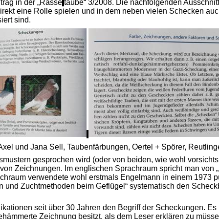
trag in der „Rasse
taube“ 3/2008. Die nachfolgenden Ausschni
rekt eine Rolle spielen und in dem neben vielen Schecken auch
ert sind.
Axel und Jana Sell, Taubenfärbungen, Oertel + Spörer, Reutlin
stern gesprochen wird (oder von beiden, wie wohl vorsichtsha
 von Zeichnungen. Im englischen Sprachraum spricht man von „p
rachraum verwendete wohl erstmals Engelmann in einem 1973 
 und Zuchtmethoden beim Geflügel“ systematisch den Scheckbeg
kationen seit über 30 Jahren den Begriff der Scheckungen. Es is
ehämmerte Zeichnung besitzt, als dem Leser erklären zu müsse