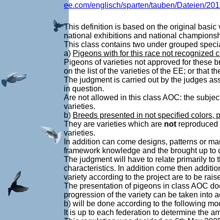
ee.com/englisch/sparten/tauben/Dateien/2
T
his definition is based on the original basic
national exhibitions and national champions
This class contains two under grouped specia
a)
Pigeons with for this race not recognized c
Pigeons of varieties not approved for these b
on the list of the varieties of the EE; or that 
The judgment is carried out by the judges assi
in question.
Are not allowed in this class AOC: the subjec
varieties.
b)
Breeds presented in not specified colors, 
They are varieties which are
not
reproduced o
varieties.
In addition can come designs, patterns or mark
framework knowledge and the brought up to da
The judgment will have to relate primarily to t
characteristics. In addition come then additi
variety according to the project are to be rai
The presentation of pigeons in class AOC does
progression of the variety can be taken into
b) will be done according to the following m
It is up to each federation to determine the am