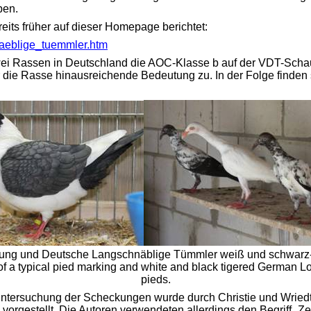
ben.
eits früher auf dieser Homepage berichtet:
naeblige_tuemmler.htm
wei Rassen in Deutschland die AOC-Klasse b auf der VDT-Scha
ber die Rasse hinausreichende Bedeutung zu. In der Folge finde
kung und Deutsche Langschnäblige Tümmler weiß und schwarz-g
f a typical pied marking and white and black tigered German 
pieds.
ntersuchung der Scheckungen wurde durch Christie und Wriedt 
 vorgestellt. Die Autoren verwendeten allerdings den Begriff 