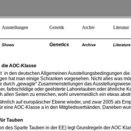
Ausstellungen
Genetik
Archiv
Literatur
Genetics
Shows
Archiv
e
Literatur
e
 die AOC-Klasse
it in den deutschen Allgemeinen Ausstellungsbedingungen die
n hat man einige Schranken vorgesehen. Nicht alles was mögli
de durch „gewagte“ Zusammenstellungen das Ausstellungswesen
asser, farbschildige oder geelsterte Lahoretauben oder ähnlic
allen Seiten zu erreichen, wohl unvermeidlich ein etwas abst
ähnlich auf europäischer Ebene wieder, und zwar 2005 als Emp
 für eine AOC-Klasse a in den Mitgliedsverbänden. Daneben wur
für Tauben
 des Sparte Tauben in der EE) legt Grundregeln der AOC Klas