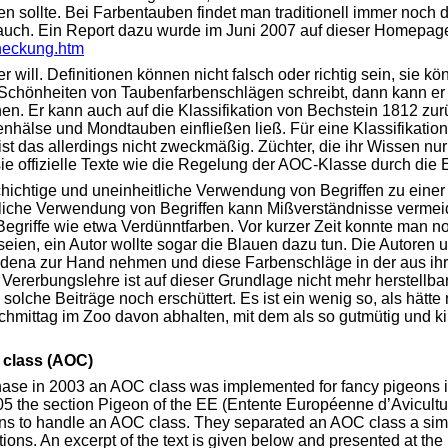
sollte. Bei Farbentauben findet man traditionell immer noch
s auch. Ein Report dazu wurde im Juni 2007 auf dieser Homepa
checkung.htm
 will. Definitionen können nicht falsch oder richtig sein, sie k
Schönheiten von Taubenfarbenschlägen schreibt, dann kann er
. Er kann auch auf die Klassifikation von Bechstein 1812 zurüc
hälse und Mondtauben einfließen ließ. Für eine Klassifikation,
ist das allerdings nicht zweckmäßig. Züchter, die ihr Wissen n
sie offizielle Texte wie die Regelung der AOC-Klasse durch die 
lschichtige und uneinheitliche Verwendung von Begriffen zu ein
tliche Verwendung von Begriffen kann Mißverständnisse vermeide
egriffe wie etwa Verdünntfarben. Vor kurzer Zeit konnte man n
eien, ein Autor wollte sogar die Blauen dazu tun. Die Autoren 
dena zur Hand nehmen und diese Farbenschläge in der aus ihre
 Vererbungslehre ist auf dieser Grundlage nicht mehr herstellb
lche Beiträge noch erschüttert. Es ist ein wenig so, als hätte
chmittag im Zoo davon abhalten, mit dem als so gutmütig und k
 class (AOC)
 phase in 2003 an AOC class was implemented for fancy pigeons 
2005 the section Pigeon of the EE (Entente Européenne d’Avicult
ns to handle an AOC class. They separated an AOC class a simi
ions. An excerpt of the text is given below and presented at th