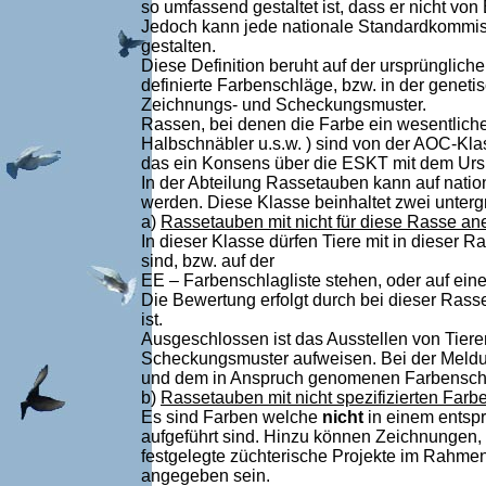
so umfassend gestaltet ist, dass er nicht vo
Jedoch kann jede nationale Standardkommiss
gestalten.
Diese Definition beruht auf der ursprünglic
definierte Farbenschläge, bzw. in der gene
Zeichnungs- und Scheckungsmuster.
Rassen, bei denen die Farbe ein wesentlich
Halbschnäbler u.s.w. ) sind von der AOC-Kl
das ein Konsens über die ESKT mit dem Urs
In der Abteilung Rassetauben kann auf nat
werden. Diese Klasse beinhaltet zwei unterg
a)
Rassetauben mit nicht für diese Rasse an
In dieser Klasse dürfen Tiere mit in dieser
sind, bzw. auf der
EE – Farbenschlagliste stehen, oder auf ein
Die Bewertung erfolgt durch bei dieser Rass
ist.
Ausgeschlossen ist das Ausstellen von Tier
Scheckungsmuster aufweisen. Bei der Meldu
und dem in Anspruch genomenen Farbenschl
b)
Rassetauben mit nicht spezifizierten Fa
Es sind Farben welche
nicht
in einem entsp
aufgeführt sind. Hinzu können Zeichnungen, 
festgelegte züchterische Projekte im Rahme
angegeben sein.