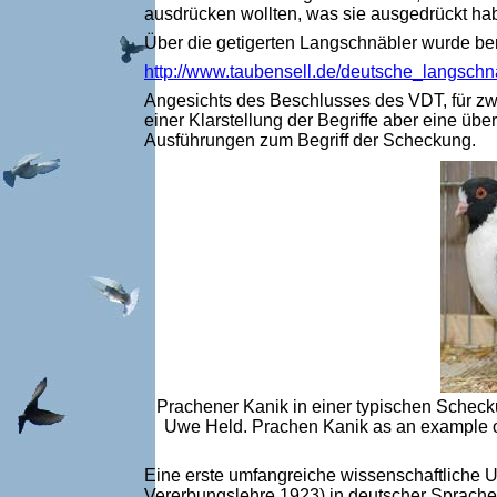
ausdrücken wollten, was sie ausgedrückt ha
Über die getigerten Langschnäbler wurde ber
http://www.taubensell.de/deutsche_langsch
Angesichts des Beschlusses des VDT, für z
einer Klarstellung der Begriffe aber eine ü
Ausführungen zum Begriff der Scheckung.
Prachener Kanik in einer typischen Schec
Uwe Held.
Prachen Kanik as an example o
Eine erste umfangreiche wissenschaftliche U
Vererbungslehre 1923) in deutscher Sprache