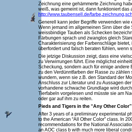
Zeichnung eine gehämmerte Zeichnung haben 
weiß, was gemeint ist, dann funktioniert da
http://www.taubensell.de/farbe,zeichnung,s
Generell kann jeder Begriffe verwenden wie er
Wenn jemand im allgemeinen Sinn über die 
weissbindige Tauben als Schecken bezeichnen
Färbungen sprach und zwanglos gleich Staren
Charakterisierung der Farbenschläge bietet, 
überfordert und falsch beraten fühlen, wenn 
Die jetzige Diskussion zeigt, dass eine vie
zu Verwirrungen führt. Eine möglichst einhei
Scheckung, sondern auch für einige andere B
zu den Verdünntfarben der Rasse zu zählen s
wundern, wenn sie z.B. den Standard der Mo
Anschluss zur Literatur und zu Aussagen der
vorhandene schwache Grundlage wird durch so
Tierfabeln vorgelesen und müsste sie am Na
oder gar auf ihm zu reiten.
Pieds and Tigers in the “Any Other Color”
After 3 years of a preliminary experimental
to the American “All Other Color” class. In 
recommendations for the National Associatio
an AOC class b with much more liberal condit