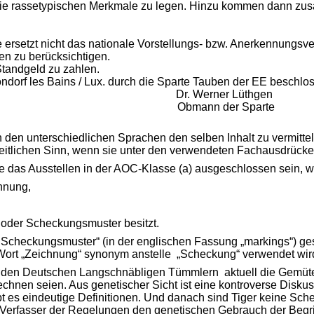
 die rassetypischen Merkmale zu legen. Hinzu kommen dann zu
 ersetzt nicht das nationale Vorstellungs- bzw. Anerkennungsv
ren zu berücksichtigen.
Standgeld zu zahlen.
dorf les Bains / Lux. durch die Sparte Tauben der EE beschlo
el Dr. Werner Lüthgen
uben Obmann der Sparte
n den unterschiedlichen Sprachen den selben Inhalt zu vermittel
eitlichen Sinn, wenn sie unter den verwendeten Fachausdrücke
te das Ausstellen in der AOC-Klasse (a) ausgeschlossen sein, 
hnung,
 oder Scheckungsmuster besitzt.
r Scheckungsmuster“ (in der englischen Fassung „markings“) g
 Wort „Zeichnung“ synonym anstelle „Scheckung“ verwendet wir
den Deutschen Langschnäbligen Tümmlern aktuell die Gemüter.
hnen seien. Aus genetischer Sicht ist eine kontroverse Disku
bt es eindeutige Definitionen. Und danach sind Tiger keine Sc
Verfasser der Regelungen den genetischen Gebrauch der Begri