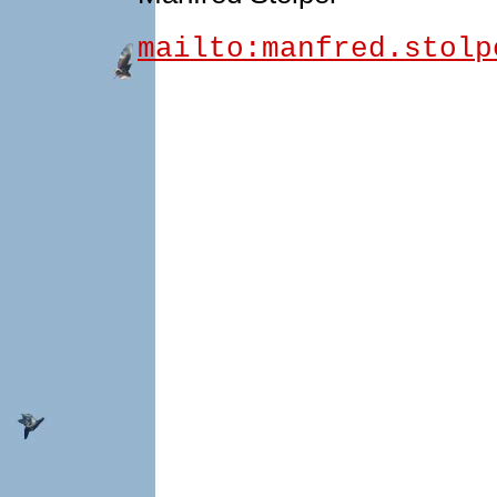
mailto:manfred.stolp