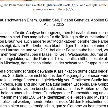
r aus schwarzen Eltern.
Quelle: Sell, Pigeon Genetics. Applied 
Achim 2012
 dass die für die Analyse herangezogenen Klassifikationen den 
worden sind. Das mag schon für die Teilung in die eumelanine
von Braun wie auch anderer auf Modifikatoren beruhender Far
ezeigt, daß im Bindenbereich blaubindiger Tiere (eumelanine 
einer Haustaube und von 2,1:1 bei einer Felsentaube bestand, vo
 mehreren Brieftauben (Haase, Ito, Sell, Wakamatsu, Journal of 
eitungsfaktor) war die Rate mit 1,7 wesentlich höher, reichte ab
in Mischtyp, der nicht so eindeutig der schwarzen Gruppe zuge
n Forschungsgruppe gewählte Klassifikation dürfte dazu beige
 waren. Sie dürfte aber nicht für das den Ausgangshypothesen w
arallel durchgeführten und gleichzeitig veröffentlichten Studie
ankreich, Rußland und Kanada zum selben Ergebnis. Die Grupp
 asch-rote Individuen beschränkt und damit das Problem der Z
n beiden unterschiedenen Grundtypen der Pigmentfärbung umga
mmerhin mehr als 150 Gene identifiziert, die Farben und Must
inblick auf weitergehende Erkenntnisse. Mit den Fortschritten 
lich sinken und es ermöglichen, ganze Genome zu betrachten u