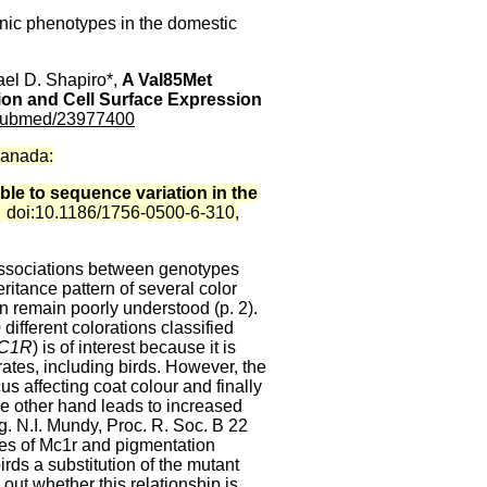
nic phenotypes in the domestic
ael D. Shapiro*,
A Val85Met
ion and Cell Surface Expression
v/pubmed/23977400
Canada:
table to sequence variation in the
0
doi:10.1186/1756-0500-6-310,
 associations between genotypes
ritance pattern of several color
on remain poorly understood (p. 2).
ifferent colorations classified
C1R
) is of interest because it is
rates, including birds. However, the
s affecting coat colour and finally
he other hand leads to increased
g. N.I. Mundy,
Proc. R. Soc. B 22
les of Mc1r and pigmentation
rds a substitution of the mutant
out whether this relationship is