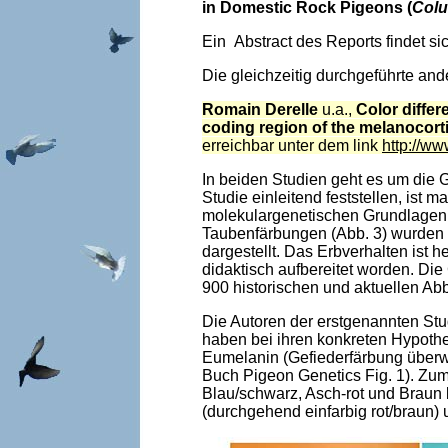
in Domestic Rock Pigeons (
Colu
Ein Abstract des Reports findet si
Die gleichzeitig durchgeführte an
Romain Derelle
u.a.,
Color diffe
coding region of the melanocorti
erreichbar unter dem link
http://w
In beiden Studien geht es um die 
Studie einleitend feststellen, ist
molekulargenetischen Grundlagen 
Taubenfärbungen (Abb. 3) wurden z
dargestellt. Das Erbverhalten ist 
didaktisch aufbereitet worden. Di
900 historischen und aktuellen Ab
Die Autoren der erstgenannten St
haben bei ihren konkreten Hypothe
Eumelanin (Gefiederfärbung überw
Buch Pigeon Genetics Fig. 1). Z
Blau/schwarz, Asch-rot und Braun 
(durchgehend einfarbig rot/braun)