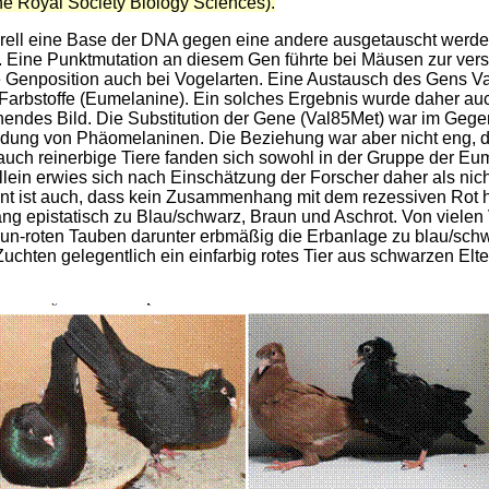
he Royal Society Biology Sciences).
ell eine Base der DNA gegen eine andere ausgetauscht werden
 Eine Punktmutation an diesem Gen führte bei Mäusen zur vers
e Genposition auch bei Vogelarten. Eine Austausch des Gens V
 Farbstoffe (Eumelanine). Ein solches Ergebnis wurde daher auc
hendes Bild. Die Substitution der Gene (Val85Met) war im Gege
Bildung von Phäomelaninen. Die Beziehung war aber nicht eng, 
 auch reinerbige Tiere fanden sich sowohl in der Gruppe der Eu
ein erwies sich nach Einschätzung der Forscher daher als nic
ant ist auch, dass kein Zusammenhang mit dem rezessiven Rot he
ng epistatisch zu Blau/schwarz, Braun und Aschrot. Von vielen 
raun-roten Tauben darunter erbmäßig die Erbanlage zu blau/sc
Zuchten gelegentlich ein einfarbig rotes Tier aus schwarzen Elte