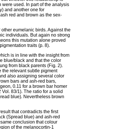
n were used. In part of the analysis
y) and another one for
, ash red and brown as the sex-
or other eumelanic birds. Against the
nic individuals. But again no strong
igeons this mutation alone proved
igmentation traits (p. 8).
h is in line with the insight from
pe blue/black and that the color
ung from black parents (Fig. 2).
e the relevant subtle pigment
 and also assigning several color
 brown bars and ash-red bars,
igeon, 0.11 for a brown bar homer
ol. 83/1). The ratio for a solid
pread blue). Nevertheless brown
sult that contradicts the first
lack (Spread blue) and ash-red
e same conclusion that colour
egion of the melanocortin-1