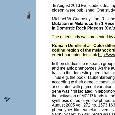
In August 2013 two studies dealin
pigeon, were published. One study
Michael W. Guernsey, Lars Ritscher
Mutation in Melanocortin-1 Rece
in Domestic Rock Pigeons (
Colu
The other study was presented by 
Romain Derelle
et al.,
Color diff
coding region of the melanocort
erreichbar unter dem link
http://w
In their studies the research gro
and melanic phenotypes. As the auth
traits in the domestic pigeon has b
Thus e.g. the book 'Taubenfärbunge
according to their genetic constituti
associated with pigment variation 
gene was first isolated in laborato
the activation of MC1R leads to inc
synthesis of red or yellow phaeome
August 2005
vol. 272
no. 1573
163
phenotypes like eumelanic versus no
Val85 by Met 85 (Val85Met) was asso