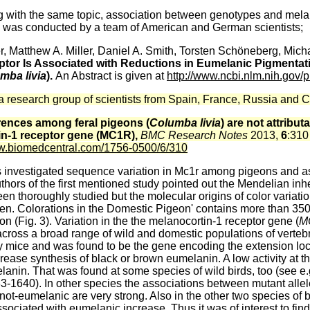
g with the same topic, association between genotypes and mela
 was conducted by a team of American and German scientists;
, Matthew A. Miller, Daniel A. Smith, Torsten Schöneberg, Mich
ptor Is Associated with Reductions in Eumelanic Pigmentat
mba livia
).
An Abstract is given at
http://www.ncbi.nlm.nih.go
a research group of scientists from Spain, France, Russia and 
erences among feral pigeons (
Columba livia
) are not attribu
in-1 receptor gene (MC1R),
BMC Research Notes
2013,
6
:31
ww.biomedcentral.com/1756-0500/6/310
ups investigated sequence variation in Mc1r among pigeons and
ors of the first mentioned study pointed out the Mendelian inhe
een thoroughly studied but the molecular origins of color variati
n. Colorations in the Domestic Pigeon' contains more than 350 d
on (Fig. 3). Variation in the
the melanocortin-1 receptor gene (
M
across a broad range of wild and domestic populations
of verteb
ry mice and was found to be the gene encoding the extension locu
rease synthesis of black or brown eumelanin. A low activity at t
lanin. That was found at some species of wild birds, too (see e.
3-1640).
In other species the associations between mutant alle
t-eumelanic are very strong. Also in the other two species of bi
ciated with eumelanic increase. Thus it was of interest to find 