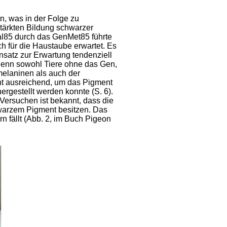
, was in der Folge zu
tärkten Bildung schwarzer
al85 durch das GenMet85 führte
h für die Haustaube erwartet. Es
nsatz zur Erwartung tendenziell
denn sowohl Tiere ohne das Gen,
melaninen als auch der
ht ausreichend, um das Pigment
rgestellt werden konnte (S. 6).
Versuchen ist bekannt, dass die
hwarzem Pigment besitzen. Das
rn fällt (Abb. 2, im Buch Pigeon