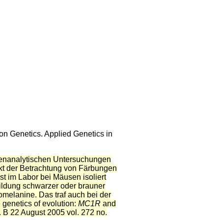
eon Genetics. Applied Genetics in
genanalytischen Untersuchungen
nkt der Betrachtung von Färbungen
st im Labor bei Mäusen isoliert
 Bildung schwarzer oder brauner
melanine. Das traf auch bei der
genetics of evolution:
MC1R
and
.
B 22 August 2005
vol. 272
no.