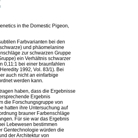
Genetics in the Domestic Pigeon,
subtilen Farbvarianten bei den
 (schwarze) und phäomelanine
benschläge zur schwarzen Gruppe
Gruppe) ein Verhältnis schwarzer
n 0,11:1 bei einer braunfahlen
Heredity 1992, Vol. 83/1). Bei
er auch nicht an einfarbige
ordnet werden kann.
tragen haben, dass die Ergebnisse
idersprechende Ergebnis
 kam die Forschungsgruppe von
e hatten ihre Untersuchung auf
uordnung brauner Farbenschläge
ngen. Für sie war das Ergebnis
er bei Lebewesen bestimmen
der Gentechnologie würden die
nd der Architektur von