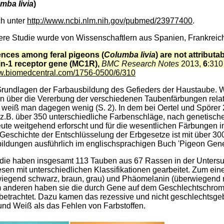
mba livia
)
ch unter
http://www.ncbi.nlm.nih.gov/pubmed/23977400
.
dere Studie wurde von Wissenschaftlern aus Spanien, Frankrei
rences among feral pigeons (
Columba livia
) are not attributa
n-1 receptor gene (
MC1R),
BMC Research Notes
2013,
6
:31
ww.biomedcentral.com/1756-0500/6/310
Grundlagen der Farbausbildung des Gefieders der Haustaube. W
 man über die Vererbung der verschiedenen Taubenfärbungen relati
weiß man dagegen wenig (S. 2). In dem bei Oertel und Spörer
.B. über 350 unterschiedliche Farbenschläge, nach genetische
heute weitgehend erforscht und für die wesentlichen Färbungen 
e Geschichte der Entschlüsselung der Erbgesetze ist mit über 
bildungen ausführlich im englischsprachigen Buch 'Pigeon Genet
udie haben insgesamt 113 Tauben aus 67 Rassen in der Unters
sen mit unterschiedlichen Klassifikationen gearbeitet. Zum ei
iegend schwarz, braun, grau) und Phäomelanin (überwiegend ro
um anderen haben sie die durch Gene auf dem Geschlechtschro
betrachtet. Dazu kamen das rezessive und nicht geschlechtsgeb
 und Weiß als das Fehlen von Farbstoffen.