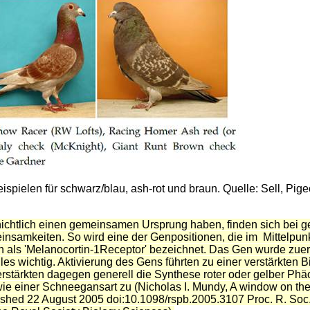
eispielen für schwarz/blau, ash-rot und braun.
Quelle: Sell, Pig
chtlich einen gemeinsamen Ursprung haben, finden sich bei 
insamkeiten. So wird eine der Genpositionen, die im Mittelpu
ein als 'Melanocortin-1Receptor' bezeichnet. Das Gen wurde zuer
elles wichtig. Aktivierung des Gens führten zu einer verstärkten
erstärkten dagegen generell die Synthese roter oder
gelber Phäo
ie einer Schneegansart zu (Nicholas I. Mundy,
A window on the 
ished 22 August 2005 doi:
10.1098/rspb.2005.3107
Proc. R. Soc