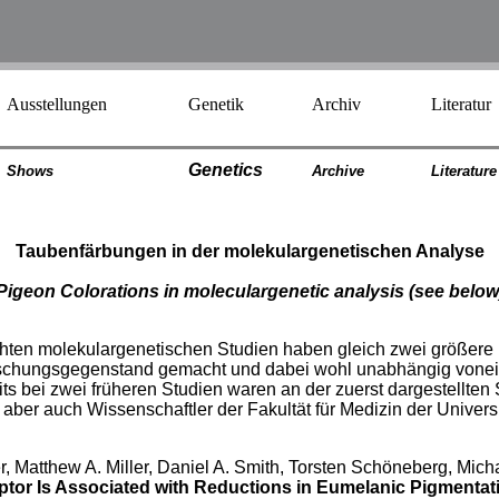
Ausstellungen
Genetik
Archiv
Literatur
Genetics
Shows
Archiv
e
Literatur
e
Taubenfärbungen in der molekulargenetischen Analyse
Pigeon Colorations in moleculargenetic analysis
(see below
ichten molekulargenetischen Studien haben gleich zwei größere
chungsgegenstand gemacht und dabei wohl unabhängig vonei
its bei zwei früheren Studien waren an der zuerst dargestellten
 aber auch Wissenschaftler der Fakultät für Medizin der Universi
, Matthew A. Miller, Daniel A. Smith, Torsten Schöneberg, Mich
ptor Is Associated with Reductions in Eumelanic Pigmentat