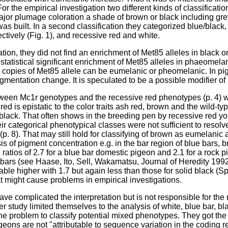
or the empirical investigation two different kinds of classificatio
major plumage coloration a shade of brown or black including gre
as built. In a second classification they categorized blue/black
ectively (Fig. 1), and recessive red and white.
ation, they did not find an enrichment of Met85 alleles in black 
statistical significant enrichment of Met85 alleles in phaeomela
 2 copies of Met85 allele can be eumelanic or pheomelanic. In p
pigmentation change. It is speculated to be a possible modifier of p
een Mc1r genotypes and the recessive red phenotypes (p. 4) whic
ed is epistatic to the color traits ash red, brown and the wild-ty
black. That often shows in the breeding pen by recessive red yo
ir categorical phenotypical classes were not sufficient to resolv
(p. 8). That may still hold for classifying of brown as eumelanic
is of pigment concentration e.g. in the bar region of blue bars,
tios of 2.7 for a blue bar domestic pigeon and 2.1 for a rock p
bars (see Haase, Ito, Sell, Wakamatsu, Journal of Heredity 1992 V
e higher with 1.7 but again less than those for solid black (S
 might cause problems in empirical investigations.
ve complicated the interpretation but is not responsible for the re
er study limited themselves to the analysis of white, blue bar, b
the problem to classify potential mixed phenotypes. They got th
eons are not "attributable to sequence variation
in the coding r