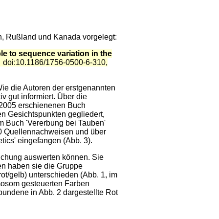
ch, Rußland und Kanada vorgelegt:
ble to sequence variation in the
0
doi:10.1186/1756-0500-6-310,
ie die Autoren der erstgenannten
v gut informiert. Über die
 2005 erschienenen Buch
n Gesichtspunkten gegliedert,
im Buch 'Vererbung bei Tauben'
300 Quellennachweisen und über
ics' eingefangen (Abb. 3).
uchung auswerten können. Sie
nen haben sie die Gruppe
t/gelb) unterschieden (Abb. 1, im
mosom gesteuerten Farben
undene in Abb. 2 dargestellte Rot