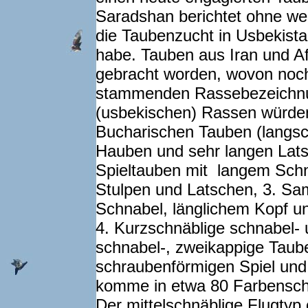
Saradshan berichtet ohne we
die Taubenzucht in Usbekista
habe. Tauben aus Iran und Af
gebracht worden, wovon noc
stammenden Rassebezeichnun
(usbekischen) Rassen würden
Bucharischen Tauben (langsch
Hauben und sehr langen Lats
Spieltauben mit langem Schn
Stulpen und Latschen, 3. Sa
Schnabel, länglichem Kopf un
4. Kurzschnäblige schnabel- 
schnabel-, zweikappige Taub
schraubenförmigen Spiel und
komme in etwa 80 Farbensch
Der mittelschnäblige Flugtyp 