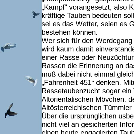
„Kampf“ vorangesetzt, also 
kräftige Tauben bedeuten soll
sei es das Wetter, seien es 
bestehen können.
Wer sich für den Werdegang v
wird kaum damit einverstande
einer Rasse oder Neuzüchtun
Rassen die Erinnerung an das
muß dabei nicht einmal glei
„Fahrenheit 451“ denken. Mitu
Rassetaubenzucht sogar ein W
Altorientalischen Mövchen, 
Altösterreichischen Tümmler 
Über die ursprünglichen usbe
nicht viel an gesicherten Inf
einen heute engagierten Taube