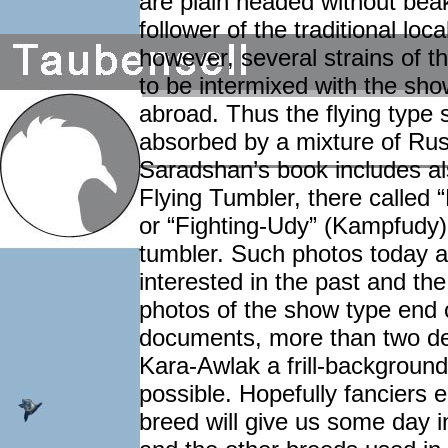
are plain headed without beak
follower of the traditional loc
however, several strains of t
to be intermixed with the sho
abroad. Thus the flying type 
absorbed by a mixture of Russ
Saradshan’s book includes a
Flying Tumbler, there called 
or “Fighting-Udy” (Kampfudy),
tumbler. Such photos today a
interested in the past and th
photos of the show type end 
documents, more than two de
Kara-Awlak a frill-background
possible. Hopefully fanciers 
breed will give us some day i