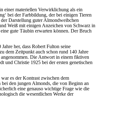
n einer materiellen Verwirklichung als ein
ang‘ bei der Farbbildung, der bei einigen Tieren
ei der Darstellung guter Almondweibchen
 und Weiß mit einigen Anzeichen von Schwarz in
t eine gute Täubin erwarten können. Der Bruch
0 Jahre her, dass Robert Fulton seine
 zu dem Zeitpunkt auch schon rund 140 Jahre
sion angenommen. Die Antwort in einem fiktiven
edt und Christie 1925 bei der ersten genetischen
51 war es der Kontrast zwischen dem
n bei den jungen Almonds, die von Beginn an
icherlich eine genauso wichtige Frage wie die
onologisch die wesentlichen Werke der