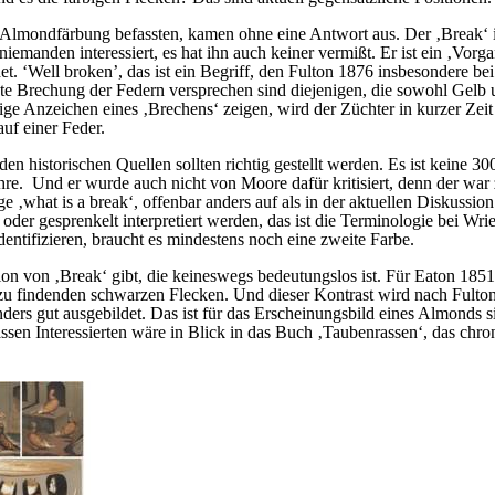
er Almondfärbung befassten, kamen ohne eine Antwort aus. Der ‚Break‘ i
 niemanden interessiert, es hat ihn auch keiner vermißt. Er ist ein ‚Vorg
t. ‘Well broken’, das ist ein Begriff, den Fulton 1876 insbesondere b
ute Brechung der Federn versprechen sind diejenigen, die sowohl Gelb
ge Anzeichen eines ‚Brechens‘ zeigen, wird der Züchter in kurzer Zei
auf einer Feder.
en historischen Quellen sollten richtig gestellt werden. Es ist keine 30
re. Und er wurde auch nicht von Moore dafür kritisiert, denn der war
age ‚what is a break‘, offenbar anders auf als in der aktuellen Diskus
g oder gesprenkelt interpretiert werden, das ist die Terminologie bei Wri
dentifizieren, braucht es mindestens noch eine zweite Farbe.
tation von ‚Break‘ gibt, die keineswegs bedeutungslos ist. Für Eaton 18
u findenden schwarzen Flecken. Und dieser Kontrast wird nach Fulto
ders gut ausgebildet. Das ist für das Erscheinungsbild eines Almonds s
ssen Interessierten wäre in Blick in das Buch ‚Taubenrassen‘, das chr