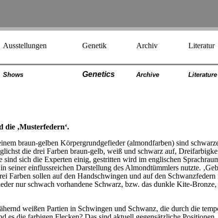
Ausstellungen
Genetik
Archiv
Literatur
Genetics
Shows
Archiv
e
Literatur
e
 die ‚Musterfedern‘.
 einem braun-gelben Körpergrundgefieder (almondfarben) sind schwarze S
t die drei Farben braun-gelb, weiß und schwarz auf, Dreifarbigkeit. I
he sind sich die Experten einig, gestritten wird im englischen Sprachra
 in seiner einflussreichen Darstellung des Almondtümmlers nutzte. ‚Gebr
 drei Farben sollen auf den Handschwingen und auf den Schwanzfedern 
efieder nur schwach vorhandene Schwarz, bzw. das dunkle Kite-Bronz
annähernd weißen Partien in Schwingen und Schwanz, die durch die tem
nd es die farbigen Flecken? Das sind aktuell gegensätzliche Positionen.