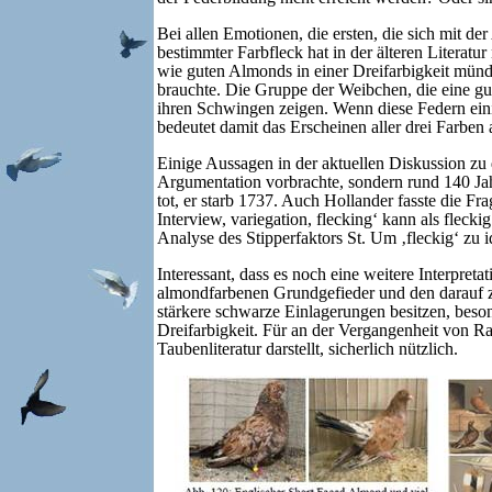
Bei allen Emotionen, die ersten, die sich mit d
bestimmter Farbfleck hat in der älteren Literatur
wie guten Almonds in einer Dreifarbigkeit münde
brauchte. Die Gruppe der Weibchen, die eine g
ihren Schwingen zeigen. Wenn diese Federn eini
bedeutet damit das Erscheinen aller drei Farben 
Einige Aussagen in der aktuellen Diskussion zu d
Argumentation vorbrachte, sondern rund 140 Jah
tot, er starb 1737. Auch Hollander fasste die Fr
Interview, variegation, flecking‘ kann als flecki
Analyse des Stipperfaktors St. Um ‚fleckig‘ zu i
Interessant, dass es noch eine weitere Interpre
almondfarbenen Grundgefieder und den darauf z
stärkere schwarze Einlagerungen besitzen, beson
Dreifarbigkeit. Für an der Vergangenheit von Ra
Taubenliteratur darstellt, sicherlich nützlich.