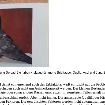
g Spread Bleifarben x blaugehämmerte Brieftaube. Quelle: Axel und Jana Sel
amit einhergehend auch des Erbfaktors, wirft ein Licht auf die Proble
 Schauen auch nicht um Aufmerksamkeit werben. Bei kleinen Bestände
äge oder sogar andere Rassen einkreuzen. In günstigen Fällen erhält m
rbenschlag zurück. Aber nicht immer. Die angestrebte Qualität der Fä
nden Faktoren. Die gewünschten Faktoren werden nicht automatisch zu