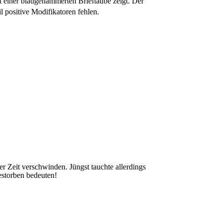
t einer blaugehämmerten Brieftaube zeigt. Der
l positive Modifikatoren fehlen.
 Zeit verschwinden. Jüngst tauchte allerdings
estorben bedeuten!