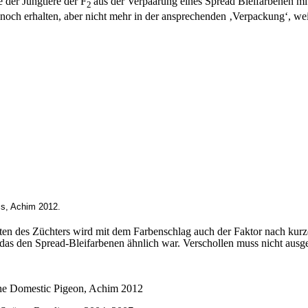
 der Jungtiere der F
aus der Verpaarung eines Spread Bleifarbenen mi
2
 noch erhalten, aber nicht mehr in der ansprechenden ‚Verpackung‘, wei
cs, Achim 2012.
en des Züchters wird mit dem Farbenschlag auch der Faktor nach kurzer
, das den Spread-Bleifarbenen ähnlich war.
Verschollen muss nicht ausg
 the Domestic Pigeon, Achim 2012