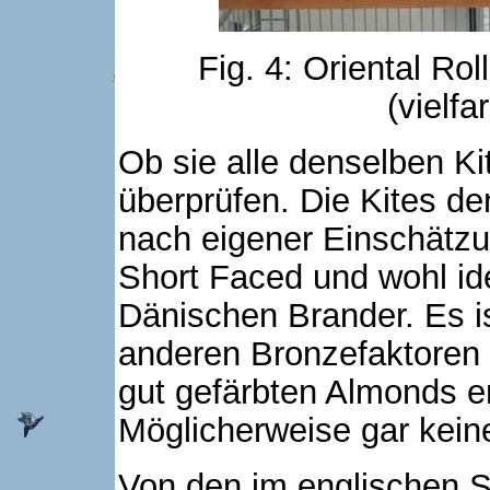
Fig. 4: Oriental Rol
(vielf
Ob sie alle denselben Ki
überprüfen. Die Kites d
nach eigener Einschätzu
Short Faced und wohl id
Dänischen Brander. Es is
anderen Bronzefaktoren 
gut gefärbten Almonds e
Möglicherweise gar kein
Von den im englischen S