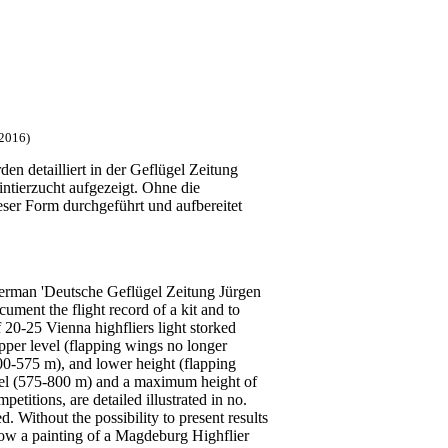
/2016)
n detailliert in der Geflügel Zeitung
intierzucht aufgezeigt. Ohne die
eser Form durchgeführt und aufbereitet
e German 'Deutsche Geflügel Zeitung Jürgen
ument the flight record of a kit and to
f 20-25 Vienna highfliers light storked
upper level (flapping wings no longer
300-575 m), and lower height (flapping
level (575-800 m) and a maximum height of
etitions, are detailed illustrated in no.
. Without the possibility to present results
show a painting of a Magdeburg Highflier