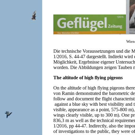
Wiene
Die technische Voraussetzungen und die Mö
1/2016, S. 44-47 dargestellt. Indirekt wird
Möglichkeit, Ergebnisse eigener Untersuch
worden. Die Abbildungen zeigen Tauben mi
The altitude of high flying pigeons
On the altitude of high flying pigeons ther
von Ramin demonstrated the barometric deter
follow and document the flight characterist
against a blue sky with best visibility and
visible, appearance as a point, 575-800 m)
wings clearly visible, up to 300 m). One pr
836,3 m as well as the technical requirement
1/2016, pp 44-47. Indirectly, also the impor
of investigations to the public, they were