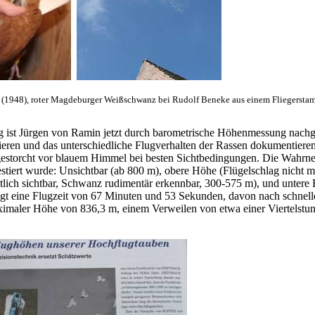
(1948), roter Magdeburger Weißschwanz bei Rudolf Beneke aus einem Fliegers
ist Jürgen von Ramin jetzt durch barometrische Höhenmessung nachge
llieren und das unterschiedliche Flugverhalten der Rassen dokumentiere
gestorcht vor blauem Himmel bei besten Sichtbedingungen. Die Wahrn
tiert wurde: Unsichtbar (ab 800 m), obere Höhe (Flügelschlag nicht me
lich sichtbar, Schwanz rudimentär erkennbar, 300-575 m), und untere H
gt eine Flugzeit von 67 Minuten und 53 Sekunden, davon nach schnellem
ximaler Höhe von 836,3 m, einem Verweilen von etwa einer Viertelstun