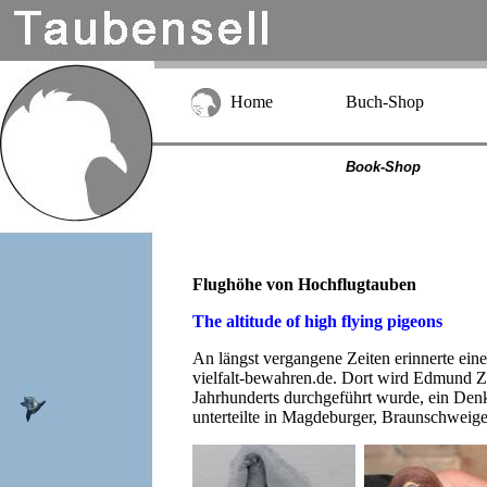
Home
Buch-Shop
Book-Shop
Flughöhe von Hochflugtauben
The altitude of high flying pigeons
An längst vergangene Zeiten erinnerte eine 
vielfalt-bewahren.de. Dort wird Edmund Zu
Jahrhunderts durchgeführt wurde, ein Denk
unterteilte in Magdeburger, Braunschweiger