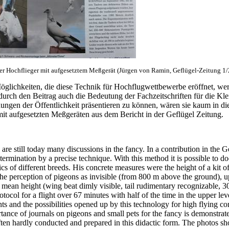
r Hochflieger mit aufgesetztem Meßgerät (Jürgen von Ramin, Geflügel-Zeitung 1
glichkeiten, die diese Technik für Hochflugwettbewerbe eröffnet, werde
 durch den Beitrag auch die Bedeutung der Fachzeitschriften für die Kle
ungen der Öffentlichkeit präsentieren zu können, wären sie kaum in di
t aufgesetzten Meßgeräten aus dem Bericht in der Geflügel Zeitung.
e are still today many discussions in the fancy. In a contribution in th
mination by a precise technique. With this method it is possible to doc
ics of different breeds. His concrete measures were the height of a kit o
 the perception of pigeons as invisible (from 800 m above the ground), 
, mean height (wing beat dimly visible, tail rudimentary recognizable, 
otocol for a flight over 67 minutes with half of the time in the upper 
s and the possibilities opened up by this technology for high flying comp
tance of journals on pigeons and small pets for the fancy is demonstrated
 often hardly conducted and prepared in this didactic form. The photos 