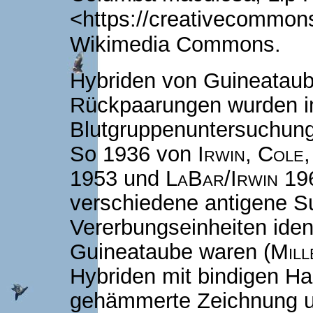
<https://creativecommons
Wikimedia Commons.
Hybriden von Guineatau
Rückpaarungen wurden 
Blutgruppenuntersuchung
So 1936 von
Irwin, Cole
1953 und
LaBar/Irwin
196
verschiedene antigene S
Vererbungseinheiten identi
Guineataube waren (
Mill
Hybriden mit bindigen Ha
gehämmerte Zeichnung un