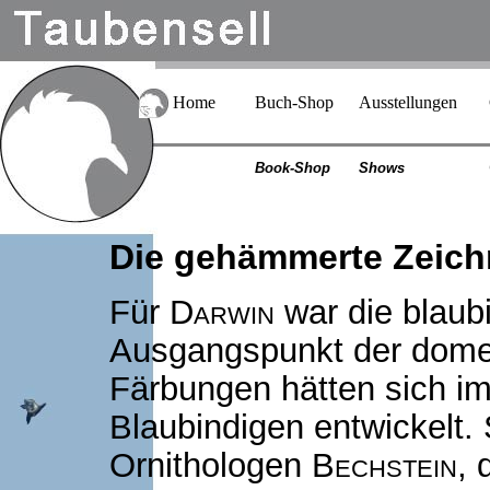
Home
Buch-Shop
Ausstellungen
Book-Shop
Shows
Die gehämmerte Zeich
Für
Darwin
war die blaub
Ausgangspunkt der domes
Färbungen hätten sich i
Blaubindigen entwickelt.
Ornithologen
Bechstein
, 