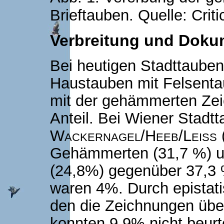
Brieftauben. Quelle: Criti
Verbreitung und Doku
Bei heutigen Stadttaube
Haustauben mit Felsent
mit der gehämmerten Zei
Anteil. Bei Wiener Stad
Wackernagel/Heeb/Leiss
(
Gehämmerten (31,7 %) 
(24,8%) gegenüber 37,3 %
waren 4%. Durch epistat
den die Zeichnungen übe
konnten 9,9% nicht beurte