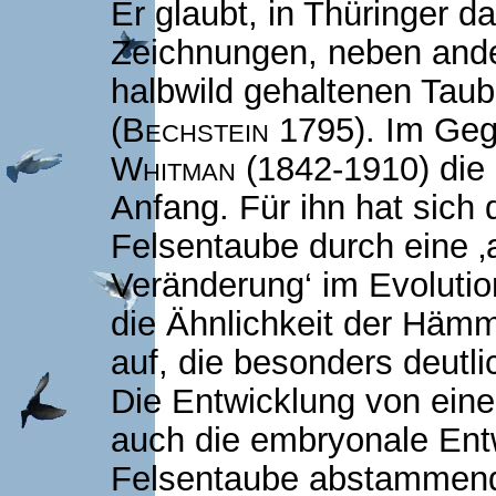
Er glaubt, in Thüringer 
Zeichnungen, neben and
halbwild gehaltenen Tau
(
Bechstein
1795). Im Geg
Whitman
(1842-1910) die
Anfang. Für ihn hat sich 
Felsentaube durch eine ‚a
Veränderung‘ im Evolutio
die Ähnlichkeit der Häm
auf, die besonders deutli
Die Entwicklung von ei
auch die embryonale Entw
Felsentaube abstammen