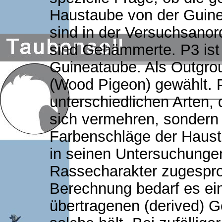
Haustaube von der Guine
sind in der Versuchsano
sind Gehämmerte. P3 ist
Guineataube. Als Outgro
(Wood Pigeon) gewählt. 
unterschiedlichen Arten, 
sich vermehren, sondern 
Farbenschläge der Haust
in seinen Untersuchunge
Rassecharakter zugesproc
Berechnung bedarf es ein
übertragenen (derived) G