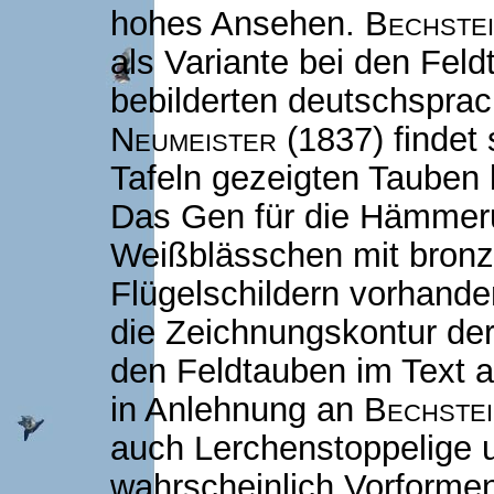
hohes Ansehen.
Bechste
als Variante bei den Feld
bebilderten deutschspra
Neumeister
(1837) findet 
Tafeln gezeigten Tauben
Das Gen für die Hämmeru
Weißblässchen mit bronz
Flügelschildern vorhande
die Zeichnungskontur d
den Feldtauben im Text a
in Anlehnung an
Bechste
auch Lerchenstoppelige 
wahrscheinlich Vorformen