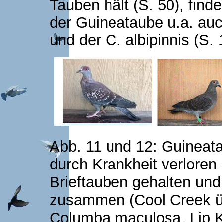
Tauben hält (S. 50), fin
der Guineataube u.a. auc
und der C. albipinnis (S. 
Abb. 11 und 12: Guineat
durch Krankheit verloren
Brieftauben gehalten und 
zusammen
(Cool Creek 
Columba maculosa, Lip 