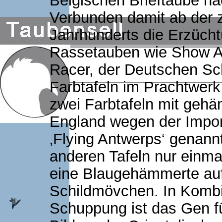
Belgischen Brieftaube 
Verbunden damit ab der z
Jahrhunderts die Erzücht
Rassetauben wie Show 
Racer, der Deutschen Sc
Farbtafeln im Prachtwer
zwei Farbtafeln mit gehä
England wegen der Impor
‚Flying Antwerps‘ genann
anderen Tafeln nur einm
eine Blaugehämmerte auf 
Schildmövchen. In Kombi
Schuppung ist das Gen f