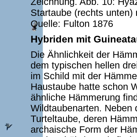
Zeichnung. Abb. 10: Hya
Startaube (rechts unten)
Quelle: Fulton 1876
Hybriden mit Guineat
Die Ähnlichkeit der Häm
dem typischen hellen dr
im Schild mit der Hämmeru
Haustaube hatte schon
W
ähnliche Hämmerung find
Wildtaubenarten. Neben d
Turteltaube, deren Häm
archaische Form der Häm