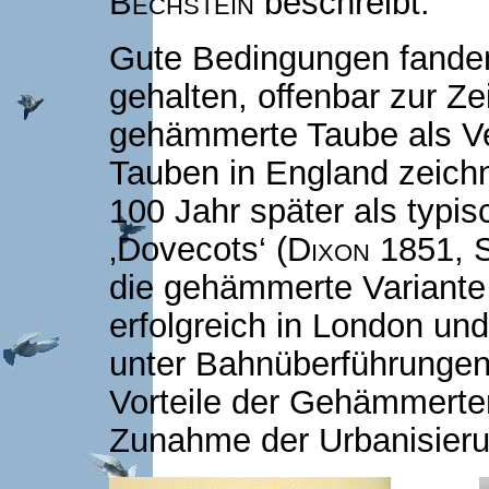
Bechstein
beschreibt.
Gute Bedingungen fande
gehalten, offenbar zur Ze
gehämmerte Taube als Ve
Tauben in England zeich
100 Jahr später als typi
‚Dovecots‘ (
Dixon
1851, S
die gehämmerte Variante 
erfolgreich in London un
unter Bahnüberführungen e
Vorteile der Gehämmerte
Zunahme der Urbanisieru