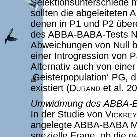
Selektionsunterschiede m
sollten die abgeleiteten A
denen in P1 und P2 übere
des ABBA-BABA-Tests Nul
Abweichungen von Null be
einer Introgression von 
Alternativ auch von eine
‚Geisterpopulation‘ PG, 
existiert (
Durand
et al. 2
Umwidmung des ABBA-BA
In der Studie von
Vickrey
angelegte ABBA-BABA Me
spezielle Frage, ob die