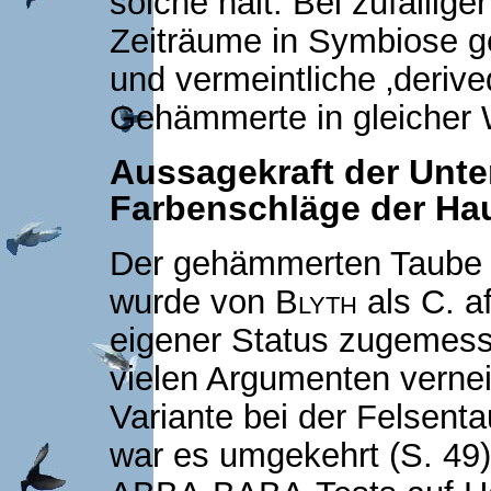
solche hält. Bei zufällig
Zeiträume in Symbiose ge
und vermeintliche ‚derive
Gehämmerte in gleicher W
Aussagekraft der Unt
Farbenschläge der Ha
Der gehämmerten Taube 
wurde von
Blyth
als C. a
eigener Status zugemes
vielen Argumenten vernein
Variante bei der Felsenta
war es umgekehrt (S. 49