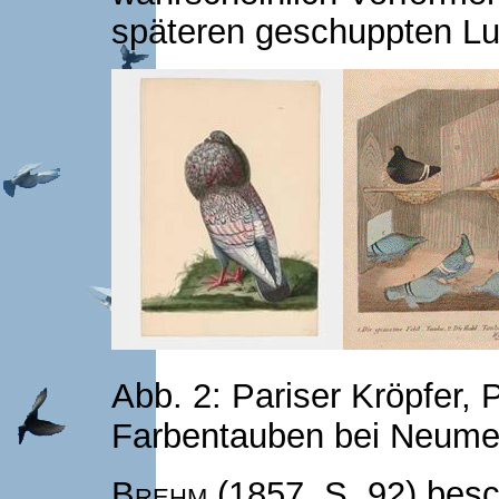
späteren geschuppten L
Abb. 2: Pariser Kröpfer, 
Farbentauben bei Neume
Brehm
(1857, S. 92) besc