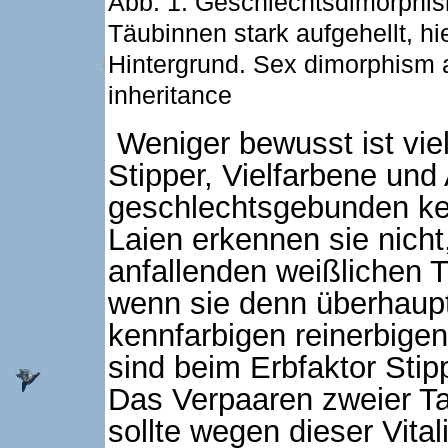
Abb. 1: Geschlechtsdimorphis
Täubinnen stark aufgehellt, hi
Hintergrund. Sex dimorphism a
inheritance
Weniger bewusst ist vie
Stipper, Vielfarbene un
geschlechtsgebunden ken
Laien erkennen sie nicht
anfallenden weißlichen T
wenn sie denn überhaup
kennfarbigen reinerbigen
sind beim Erbfaktor Stipp
Das Verpaaren zweier Ta
sollte wegen dieser Vital