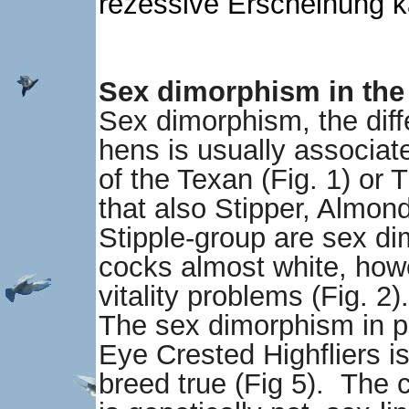
rezessive Erscheinung k
Sex dimorphism in the
Sex dimorphism, the diff
hens is usually associate
of the Texan (Fig. 1) or 
that also Stipper, Almond
Stipple-group are sex d
cocks almost white, howe
vitality problems (Fig. 2).
The sex dimorphism in p
Eye Crested Highfliers i
breed true (Fig 5). The 