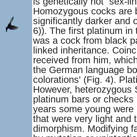
is genetically not sex-lin
Homozygous cocks are br
significantly darker and o
6)). The first platinum i
was a cock from black pa
linked inheritance. Coinc
received from him, whic
the German language boo
colorations' (Fig. 4). Pla
However, heterozygous 
platinum bars or checks (F
years some young were 
that were very light and 
dimorphism. Modifying f