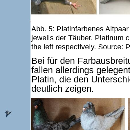
Abb. 5: Platinfarbenes Altpaar 
jeweils der Täuber.
Platinum c
the left respectively.
Source: P
Bei für den Farbausbreit
fallen allerdings gelege
Platin, die den Untersch
deutlich zeigen.