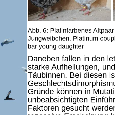
Abb. 6: Platinfarbenes Altpaar
Jungweibchen.
Platinum couple
bar young daughter
Daneben fallen in den le
starke Aufhellungen, un
Täubinnen. Bei diesen is
Geschlechtsdimorphismu
Gründe können in Mutati
unbeabsichtigten Einfüh
Faktoren gesucht werden