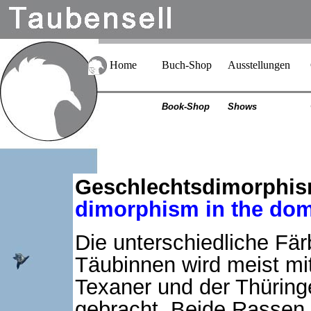
Home
Buch-Shop
Ausstellungen
Book-Shop
Shows
Geschlechtsdimorphi
dimorphism in the dom
Die unterschiedliche Fä
Täubinnen wird meist mit
Texaner und der Thüring
gebracht. Beide Rassen 