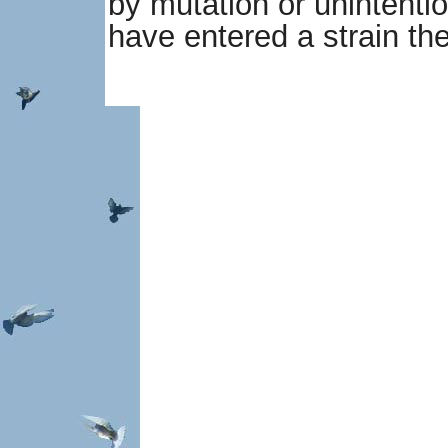
by mutation or unintentio
have entered a strain the