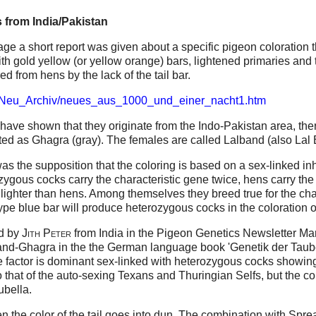
from India/Pakistan
e a short report was given about a specific pigeon coloration 
h gold yellow (or yellow orange) bars, lightened primaries and ta
ered from hens by the lack of the tail bar.
1_Neu_Archiv/neues_aus_1000_und_einer_nacht1.htm
have shown that they originate from the Indo-Pakistan area, the
ted as Ghagra (gray). The females are called Lalband (also Lal 
s the supposition that the coloring is based on a sex-linked in
ygous cocks carry the characteristic gene twice, hens carry th
ighter than hens. Among themselves they breed true for the cha
-type blue bar will produce heterozygous cocks in the coloration o
d by
Jith Peter
from India in the Pigeon Genetics Newsletter M
band-Ghagra in the the German language book 'Genetik der Tau
e factor is dominant sex-linked with heterozygous cocks showing
 that of the auto-sexing Texans and Thuringian Selfs, but the col
bella.
n the color of the tail goes into dun. The combination with Spre