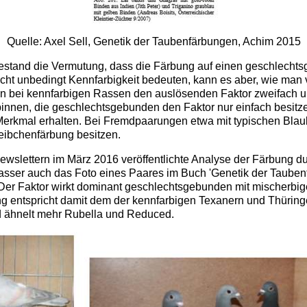
Quelle: Axel Sell, Genetik der Taubenfärbungen, Achim 2015
estand die Vermutung, dass die Färbung auf einen geschlecht
ht unbedingt Kennfarbigkeit bedeuten, kann es aber, wie man 
n bei kennfarbigen Rassen den auslösenden Faktor zweifach und
innen, die geschlechtsgebunden den Faktor nur einfach besitze
s Merkmal erhalten. Bei Fremdpaarungen etwa mit typischen Blau
eibchenfärbung besitzen.
ewslettern im März 2016 veröffentlichte Analyse der Färbung 
asser auch das Foto eines Paares im Buch 'Genetik der Taubenf
r Faktor wirkt dominant geschlechtsgebunden mit mischerbig
 entspricht damit dem der kennfarbigen Texanern und Thüringe
d ähnelt mehr Rubella und Reduced.