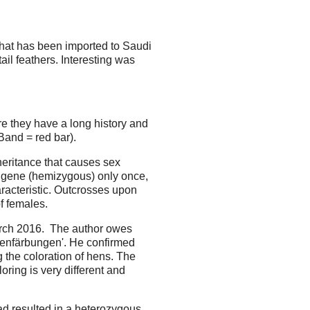
that has been imported to Saudi
il feathers. Interesting was
re they have a long history and
Band = red bar).
heritance that causes sex
e gene (hemizygous) only once,
racteristic. Outcrosses upon
f females.
arch 2016. The author owes
benfärbungen'. He confirmed
 the coloration of hens. The
oring is very different and
ad resulted in a heterozygous