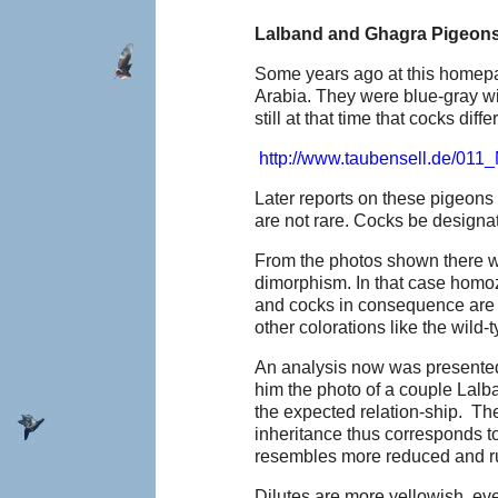
Lalband and Ghagra Pigeons 
Some years ago at this homepag
Arabia. They were blue-gray wit
still at that time that cocks diff
http://www.taubensell.de/01
Later reports on these pigeons 
are not rare. Cocks be designa
From the photos shown there wa
dimorphism. In that case homoz
and cocks in consequence are l
other colorations like the wild
An analysis now was presente
him the photo of a couple Lal
the expected relation-ship. Th
inheritance thus corresponds to
resembles more reduced and ru
Dilutes are more yellowish, eve