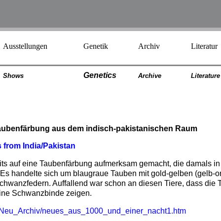
Ausstellungen
Genetik
Archiv
Literatur
Genetics
Shows
Archiv
e
Literatur
e
aubenfärbung aus dem indisch-pakistanischen Raum
from India/Pakistan
its auf eine Taubenfärbung aufmerksam gemacht, die damals in
 Es handelte sich um blaugraue Tauben mit gold-gelben (gelb-
hwanzfedern. Auffallend war schon an diesen Tiere, dass die 
ine Schwanzbinde zeigen.
1_Neu_Archiv/neues_aus_1000_und_einer_nacht1.htm