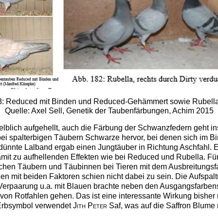
3: Reduced mit Binden und Reduced-Gehämmert sowie Rubell
Quelle: Axel Sell, Genetik der Taubenfärbungen, Achim 2015
elblich aufgehellt, auch die Färbung der Schwanzfedern geht i
bei spalterbigen Täubern Schwarze hervor, bei denen sich im B
ünnte Lalband ergab einen Jungtäuber in Richtung Aschfahl. 
mit zu aufhellenden Effekten wie bei Reduced und Rubella. F
chen Täubern und Täubinnen bei Tieren mit dem Ausbreitungsf
n mit beiden Faktoren schien nicht dabei zu sein. Die Aufspalt
erpaarung u.a. mit Blauen brachte neben den Ausgangsfarbens
g von Rotfahlen gehen. Das ist eine interessante Wirkung bisher
 Erbsymbol verwendet
Jith Peter
Saf, was auf die Saffron Blume 