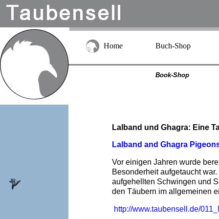
Home
Buch-Shop
Book-Shop
Lalband und Ghagra: Eine T
Lalband and Ghagra Pigeons 
Vor einigen Jahren wurde bere
Besonderheit aufgetaucht war.
aufgehellten Schwingen und Sc
den Täubern im allgemeinen e
http://www.taubensell.de/01