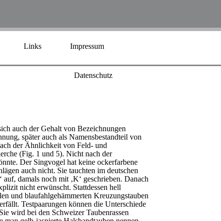
Links
Impressum
Datenschutz
sich auch der Gehalt von Bezeichnungen
chnung, später auch als Namensbestandteil von
ach der Ähnlichkeit von Feld- und
erche (Fig. 1 und 5). Nicht nach der
nnte. Der Singvogel hat keine ockerfarbene
hlägen auch nicht. Sie tauchten im deutschen
‘ auf, damals noch mit ‚K‘ geschrieben. Danach
lizit nicht erwünscht. Stattdessen hell
fahlen und blaufahlgehämmerten Kreuzungstauben
rfällt. Testpaarungen können die Unterschiede
 Sie wird bei den Schweizer Taubenrassen
die man gelb-jaspierte Halsbandtauben nennen