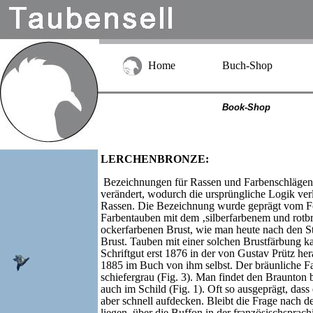
Home
Buch-Shop
Book-Shop
LERCHENBRONZE:
Bezeichnungen für Rassen und Farbenschlägen h
verändert, wodurch die ursprüngliche Logik verl
Rassen. Die Bezeichnung wurde geprägt vom For
Farbentauben mit dem ‚silberfarbenem und rotbr
ockerfarbenen Brust, wie man heute nach den S
Brust. Tauben mit einer solchen Brustfärbung k
Schriftgut erst 1876 in der von Gustav Prütz 
1885 im Buch von ihm selbst. Der bräunliche Far
schiefergrau (Fig. 3). Man findet den Braunton
auch im Schild (Fig. 1). Oft so ausgeprägt, da
aber schnell aufdecken. Bleibt die Frage nach 
liegen, über die Buffon in der französischsprac