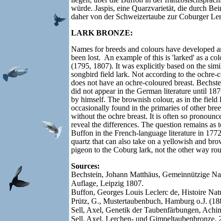
würde. Jaspis, eine Quarzvarietät, die durch 
daher von der Schweizertaube zur Coburger Lerc
LARK BRONZE
:
Names for breeds and colours have developed and
been lost. An example of this is 'larked' as a c
(1795, 1807). It was explicitly based on the simi
songbird field lark. Not according to the ochre
does not have an ochre-coloured breast. Bechstei
did not appear in the German literature until 18
by himself. The brownish colour, as in the field l
occasionally found in the primaries of other bree
without the ochre breast. It is often so pronounc
reveal the differences. The question remains as to
Buffon in the French-language literature in 1772
quartz that can also take on a yellowish and bro
pigeon to the Coburg lark, not the other way ro
Sources:
Bechstein, Johann Matthäus, Gemeinnüt­zige Nat
Auflage, Leipzig 1807.
Buffon, Georges Louis Leclerc de, Histoire Nature
Prütz, G., Mustertaubenbuch, Hamburg o.J. (18
Sell, Axel, Genetik der Taubenfärbungen, Ach
Sell, Axel, Lerchen- und Gimpeltaubenbronze,