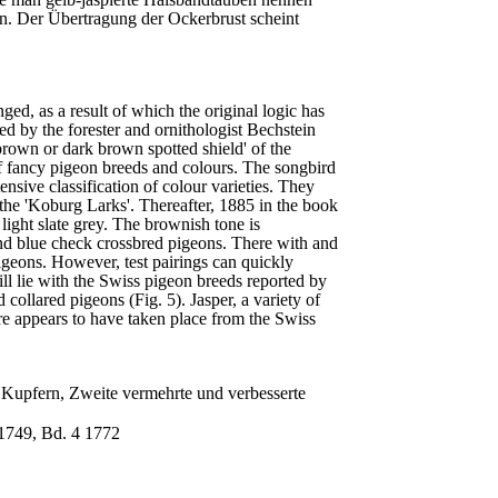
n. Der Übertragung der Ockerbrust scheint
d, as a result of which the original logic has
ed by the forester and ornithologist Bechstein
-brown or dark brown spotted shield' of the
of fancy pigeon breeds and colours. The songbird
nsive classification of colour varieties. They
 the 'Koburg Larks'. Thereafter, 1885 in the book
 light slate grey. The brownish tone is
r and blue check crossbred pigeons. There with and
pigeons. However, test pairings can quickly
will lie with the Swiss pigeon breeds reported by
collared pigeons (Fig. 5). Jasper, a variety of
ore appears to have taken place from the Swiss
 Kupfern, Zweite vermehrte und ver­besserte
, 1749, Bd. 4 1772