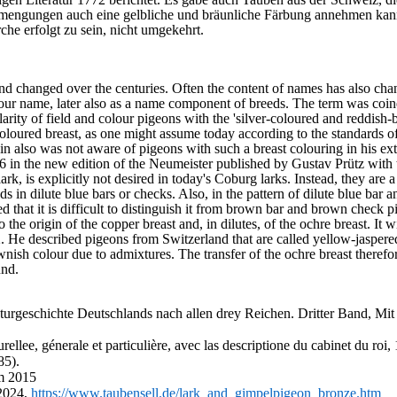
Beimengungen auch eine gelbliche und bräunliche Färbung annehmen kan
he erfolgt zu sein, nicht umgekehrt.
 changed over the centuries. Often the content of names has also change
olour name, later also as a name component of breeds. The term was coin
larity of field and colour pigeons with the 'silver-coloured and reddish
-coloured breast, as one might assume today according to the standards 
n also was not aware of pigeons with such a breast colouring in his exte
76 in the new edition of the Neumeister published by Gustav Prütz with
ark, is explicitly not desired in today's Coburg larks. Instead, they are a
ds in dilute blue bars or checks. Also, in the pattern of dilute blue ba
ed that it is difficult to distinguish it from brown bar and brown check 
 the origin of the copper breast and, in dilutes, of the ochre breast. It 
. He described pigeons from Switzerland that are called yellow-jaspered 
wnish colour due to admixtures. The transfer of the ochre breast theref
und.
urgeschichte Deutschlands nach allen drey Rei­chen. Dritter Band, Mit
llee, génerale et particulière, avec las descrip­tione du cabinet du roi
85).
im 2015
 2024,
https://www.taubensell.de/lark_and_gimpelpigeon_bronze.htm