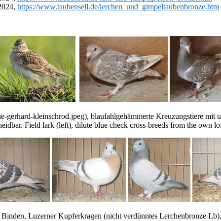
 2024,
https://www.taubensell.de/lerchen_und_gimpeltaubenbronze.htm
e-gerhard-kleinschrod.jpeg), blaufahlgehämmerte Kreuzungstiere mit 
dbar. Field lark (left), dilute blue check cross-breeds from the own lof
 Binden, Luzerner Kupferkragen (nicht verdünntes Lerchenbronze Lb)