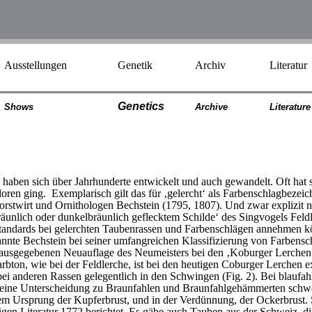
Ausstellungen
Genetik
Archiv
Literatur
Genetics
Shows
Archiv
e
Literatur
e
aben sich über Jahrhunderte entwickelt und auch gewandelt. Oft hat 
oren ging. Exemplarisch gilt das für ‚gelercht‘ als Farbenschlagbezei
stwirt und Ornithologen Bechstein (1795, 1807). Und zwar explizit n
äunlich oder dunkelbräunlich geflecktem Schilde‘ des Singvogels Feldl
tandards bei gelerchten Taubenrassen und Farbenschlägen annehmen kö
annte Bechstein bei seiner umfangreichen Klassifizierung von Farbensc
herausgegebenen Neuauflage des Neumeisters bei den ‚Koburger Lerchen
bton, wie bei der Feldlerche, ist bei den heutigen Coburger Lerchen exp
 bei anderen Rassen gelegentlich in den Schwingen (Fig. 2). Bei blau
ss eine Unterscheidung zu Braunfahlen und Braunfahlgehämmerten schwe
dem Ursprung der Kupferbrust, und in der Verdünnung, der Ockerbrust.
higen Literatur 1772 berichtet. Es gäbe auch Tauben aus der Schweiz, 