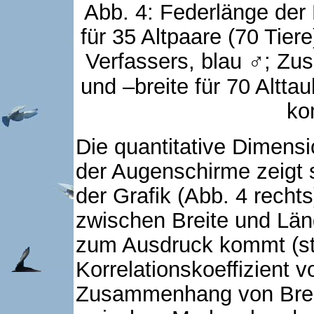
Abb. 4: Federlänge der
für 35 Altpaare (70 Tie
Verfassers, blau
; Zu
♂
und –breite für 70 Altt
ko
Die quantitative Dimensi
der Augenschirme zeigt s
der Grafik (Abb. 4 rech
zwischen Breite und Län
zum Ausdruck kommt (sta
Korrelationskoeffizient v
Zusammenhang von Brei