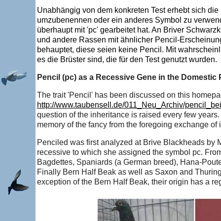
Unabhängig von dem konkreten Test erhebt sich die F
umzubenennen oder ein anderes Symbol zu verwenden.
überhaupt mit 'pc' gearbeitet hat. An Briver Schwar
und andere Rassen mit ähnlicher Pencil-Erscheinung
behauptet, diese seien keine Pencil. Mit wahrschei
es die Brüster sind, die für den Test genutzt wurden.
Pencil (pc) as a Recessive Gene in the Domestic
The trait 'Pencil' has been discussed on this homepag
http://www.taubensell.de/011_Neu_Archiv/pencil_be
question of the inheritance is raised every few years. I
memory of the fancy from the foregoing exchange of i
Penciled was first analyzed at Brive Blackheads by M
recessive to which she assigned the symbol pc. Fro
Bagdettes, Spaniards (a German breed), Hana-Pouter
Finally Bern Half Beak as well as Saxon and Thuring
exception of the Bern Half Beak, their origin has a re