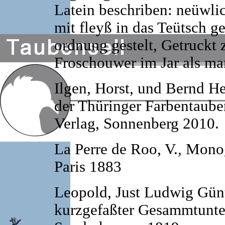
Latein beschriben: neüwli
mit fleyß in das Teütsch ge
ordnung gestelt, Getruckt 
Froschouwer im Jar als ma
Ilgen, Horst, und Bernd H
der Thüringer Farbentaub
Verlag, Sonnenberg 2010.
La Perre de Roo, V., Mono
Paris 1883
Leopold, Just Ludwig Gün
kurzgefaßter Gesammtunter