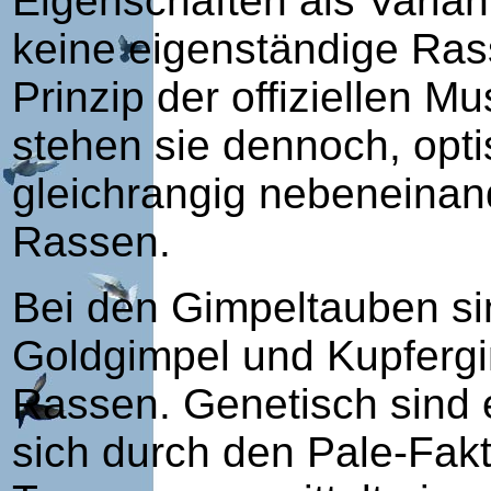
Eigenschaften als Varia
keine eigenständige Rass
Prinzip der offiziellen M
stehen sie dennoch, opt
gleichrangig nebeneinand
Rassen.
Bei den Gimpeltauben si
Goldgimpel und Kupfergi
Rassen. Genetisch sind 
sich durch den Pale-Fak