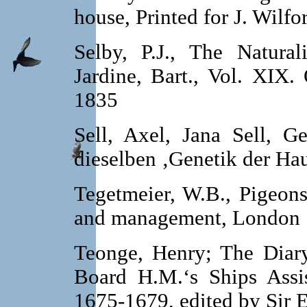
house, Printed for J. Wilf
Selby, P.J., The Natural
Jardine, Bart., Vol. XIX.
1835
Sell, Axel, Jana Sell, G
dieselben ‚Genetik der Ha
Tegetmeier, W.B., Pigeons: 
and management, London 
Teonge, Henry; The Diar
Board H.M.‘s Ships Assis
1675-1679, edited by Sir 