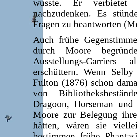
wusste. Er verbietet 
nachzudenken. Es stünd
Fragen zu beantworten (Mo
Auch frühe Gegenstimmen
durch Moore begründe
Ausstellungs-Carriers
erschüttern. Wenn Selby
Fulton (1876) schon damal
von Bibliotheksbestän
Dragoon, Horseman und C
Moore zur Belegung ihre
hätten, wären sie viell
bestimmen frühe Phantas