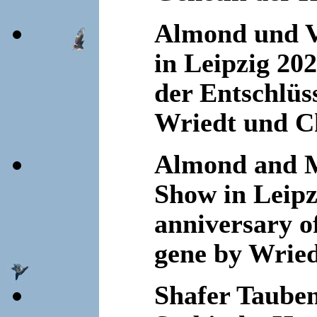
Almond und V
in Leipzig 20
der Entschlüs
Wriedt und Ch
Almond and M
Show in Leipz
anniversary of
gene by Wried
Shafer Taube